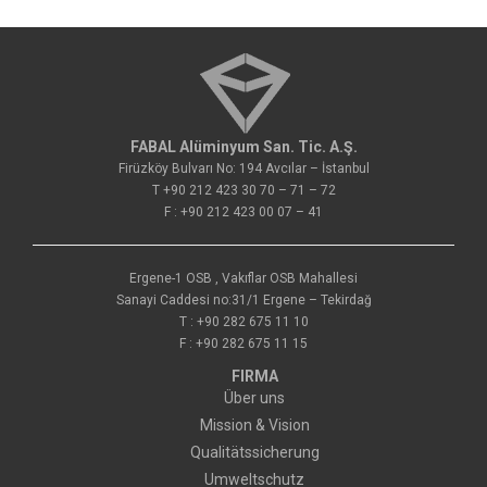
FABAL Alüminyum San. Tic. A.Ş.
Firüzköy Bulvarı No: 194 Avcılar – İstanbul
T +90 212 423 30 70 – 71 – 72
F : +90 212 423 00 07 – 41
Ergene-1 OSB , Vakıflar OSB Mahallesi
Sanayi Caddesi no:31/1 Ergene – Tekirdağ
T : +90 282 675 11 10
F : +90 282 675 11 15
FIRMA
Über uns
Mission & Vision
Qualitätssicherung
Umweltschutz