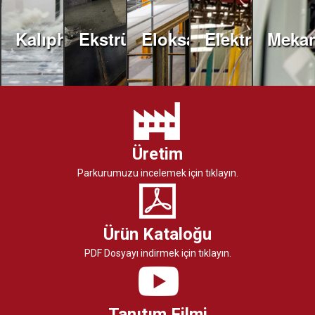
Kalıphane
Ekstrüzyon
Eloksal
Elektrostatik
Mekan
Üretim
Parkurumuzu incelemek için tıklayın.
Ürün Kataloğu
PDF Dosyayı indirmek için tıklayın.
Tanıtım Filmi