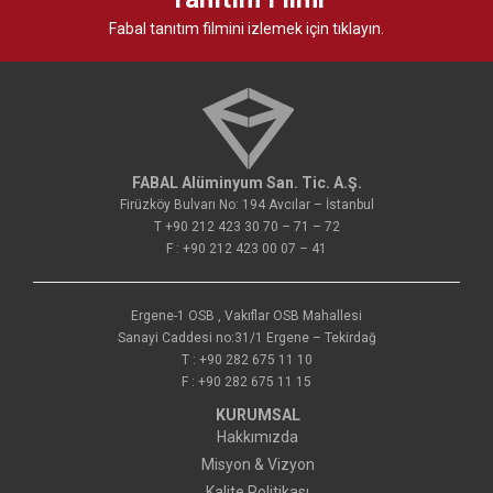
Fabal tanıtım filmini izlemek için tıklayın.
FABAL Alüminyum San. Tic. A.Ş.
Firüzköy Bulvarı No: 194 Avcılar – İstanbul
T +90 212 423 30 70 – 71 – 72
F : +90 212 423 00 07 – 41
Ergene-1 OSB , Vakıflar OSB Mahallesi
Sanayi Caddesi no:31/1 Ergene – Tekirdağ
T : +90 282 675 11 10
F : +90 282 675 11 15
KURUMSAL
Hakkımızda
Misyon & Vizyon
Kalite Politikası