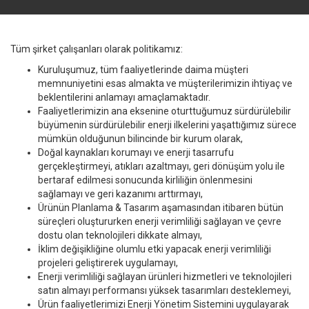
Tüm şirket çalışanları olarak politikamız:
Kuruluşumuz, tüm faaliyetlerinde daima müşteri
memnuniyetini esas almakta ve müşterilerimizin ihtiyaç ve
beklentilerini anlamayı amaçlamaktadır.
Faaliyetlerimizin ana eksenine oturttuğumuz sürdürülebilir
büyümenin sürdürülebilir enerji ilkelerini yaşattığımız sürece
mümkün olduğunun bilincinde bir kurum olarak,
Doğal kaynakları korumayı ve enerji tasarrufu
gerçekleştirmeyi, atıkları azaltmayı, geri dönüşüm yolu ile
bertaraf edilmesi sonucunda kirliliğin önlenmesini
sağlamayı ve geri kazanımı arttırmayı,
Ürünün Planlama & Tasarım aşamasından itibaren bütün
süreçleri oluştururken enerji verimliliği sağlayan ve çevre
dostu olan teknolojileri dikkate almayı,
İklim değişikliğine olumlu etki yapacak enerji verimliliği
projeleri geliştirerek uygulamayı,
Enerji verimliliği sağlayan ürünleri hizmetleri ve teknolojileri
satın almayı performansı yüksek tasarımları desteklemeyi,
Ürün faaliyetlerimizi Enerji Yönetim Sistemini uygulayarak