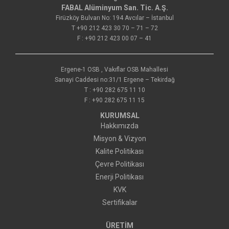
FABAL Alüminyum San. Tic. A.Ş.
Firüzköy Bulvarı No: 194 Avcılar – İstanbul
T +90 212 423 30 70 – 71 – 72
F : +90 212 423 00 07 – 41
Ergene-1 OSB , Vakıflar OSB Mahallesi
Sanayi Caddesi no:31/1 Ergene – Tekirdağ
T : +90 282 675 11 10
F : +90 282 675 11 15
KURUMSAL
Hakkımızda
Misyon & Vizyon
Kalite Politikası
Çevre Politikası
Enerji Politikası
KVK
Sertifikalar
ÜRETİM