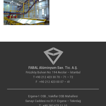
FABAL Alüminyum San. Tic. A.Ş.
Firüzköy Bulvarı No: 194 Avcılar – İstanbul
T +90 212 423 30 70 – 71 – 72
F : +90 212 423 00 07 – 41
Ergene-1 OSB , Vakıflar OSB Mahallesi
Sanayi Caddesi no:31/1 Ergene – Tekirdağ
T : +90 282 675 11 10