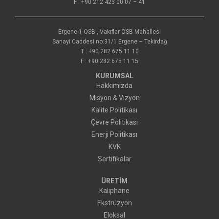
F : +90 212 423 00 07 – 41
Ergene-1 OSB , Vakıflar OSB Mahallesi
Sanayi Caddesi no:31/1 Ergene – Tekirdağ
T : +90 282 675 11 10
F : +90 282 675 11 15
KURUMSAL
Hakkımızda
Misyon & Vizyon
Kalite Politikası
Çevre Politikası
Enerji Politikası
KVK
Sertifikalar
ÜRETİM
Kalıphane
Ekstrüzyon
Eloksal