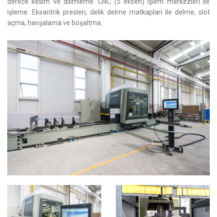
derece kesim ve dilimleme. CNC (5 eksen) işlem merkezleri ile
işleme. Eksantrik presleri, delik delme matkaplari ile delme, slot
açma, havşalama ve boşaltma.