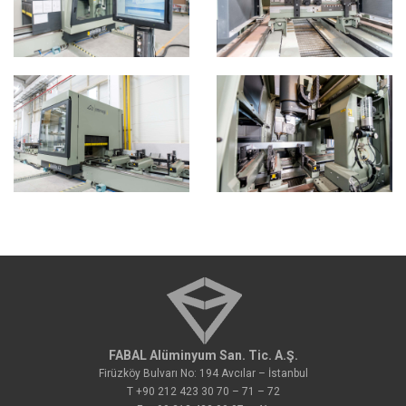
FABAL Alüminyum San. Tic. A.Ş.
Firüzköy Bulvarı No: 194 Avcılar – İstanbul
T +90 212 423 30 70 – 71 – 72